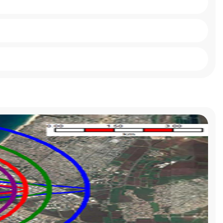
연구실적
비
연구논문
비
학술대회발표
뢰
특허(출원등록)