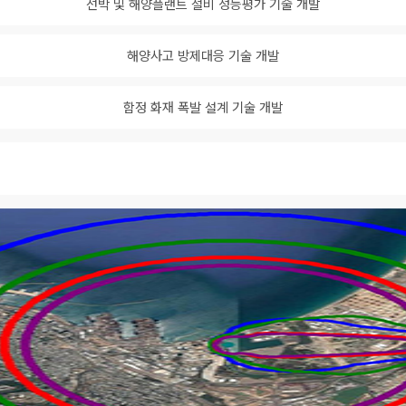
선박 및 해양플랜트 설비 성능평가 기술 개발
해양사고 방제대응 기술 개발
지사항
구조충격연구센터
시험인증
도자료
화재폭발연구센터
인증시험장
함정 화재 폭발 설계 기술 개발
용공고
심해저연구센터
보유시험설
OSORI갤러리
해양ICT연구센터
인증시험의
수소혁신허브&센터
구조안전설계연구실
조선해양ICT융합연구실