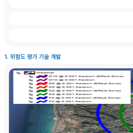
인사말
공
목적 및 비전
보
연혁
채
1. 위험도 평가 기술 개발
조직
K
구성원
CI
오시는길