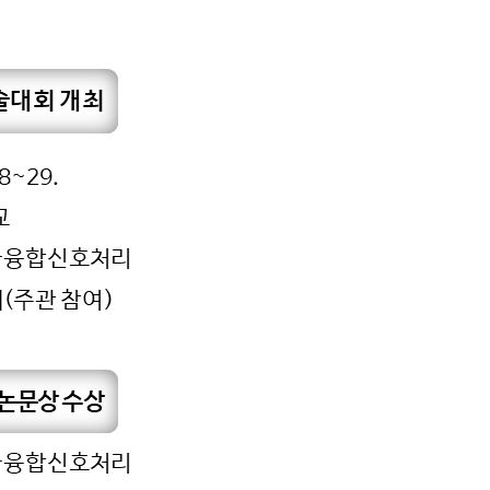
센터
연구성과
연구실적
비
연구논문
비
학술대회발표
뢰
특허(출원등록)