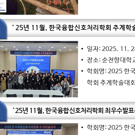
소식
연구센터
시험인증
지사항
구조충격연구센터
시험인증
도자료
화재폭발연구센터
인증시험장
용공고
심해저연구센터
보유시험설
OSORI갤러리
해양ICT연구센터
인증시험의
수소혁신허브&센터
구조안전설계연구실