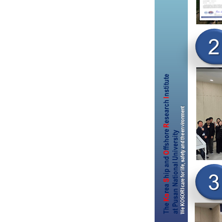
KOSORI
새
인사말
공
목적 및 비전
보
연혁
채
조직
K
구성원
CI