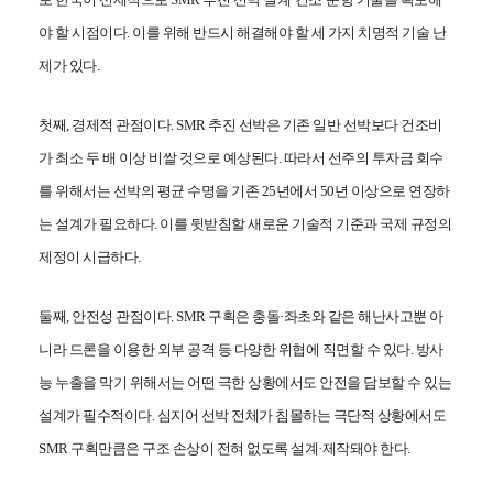
연혁
채용공고
심해저연구센터
보유시험설비
학술대회발표
조직
KOSORI갤러리
해양ICT연구센터
인증시험의뢰
특허(출원등록)
야 할 시점이다. 이를 위해 반드시 해결해야 할 세 가지 치명적 기술 난
구성원
수소혁신허브&센터
CI
구조안전설계연구실
제가 있다.
오시는길
조선해양ICT융합연구실
첫째, 경제적 관점이다. SMR 추진 선박은 기존 일반 선박보다 건조비
가 최소 두 배 이상 비쌀 것으로 예상된다. 따라서 선주의 투자금 회수
를 위해서는 선박의 평균 수명을 기존 25년에서 50년 이상으로 연장하
는 설계가 필요하다. 이를 뒷받침할 새로운 기술적 기준과 국제 규정의
제정이 시급하다.
둘째, 안전성 관점이다. SMR 구획은 충돌·좌초와 같은 해난사고뿐 아
니라 드론을 이용한 외부 공격 등 다양한 위협에 직면할 수 있다. 방사
능 누출을 막기 위해서는 어떤 극한 상황에서도 안전을 담보할 수 있는
설계가 필수적이다. 심지어 선박 전체가 침몰하는 극단적 상황에서도
SMR 구획만큼은 구조 손상이 전혀 없도록 설계·제작돼야 한다.