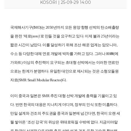
KOSORI | 25-09-29 14:00
국제해사기구(IMO)는 2050년까지 모든 원양 항행 선박의 탄소배출량
을 완전 ‘제로(zero)’로 만들 것을 요구하고 있다. 이제 불과 25년이라는
짧은 시간이 남았다. 이를 달성하기 위해 조선·해운 업계는 암모니아,
수소 등 다양한 대체 연료 개발에 박차를 가하고 있다. 그러나 80㎿(메
가와트) 이상의 추진력이 요구되는 초대형 선박에서는 이러한 연료만
으로는 한계가 분명하다. 유일한 대안으로 제시되는 것은 소형모듈원
자로(SMR·Small Modular Reactor)다.
이미 중국과 일본은 SMR 추진 대형 선박 개발에 총력을 기울이고 있
다. 반면 한국의 대응은 지나치게 더디며, 정부의 인식 또한 미흡하다.
만일 설계와 건조의 주도권을 중국과 일본에 넘긴다면, 한국이 오랜 세
KOSORI
새소식
연구센터
시험인증센터
연구성과
월 쌓아온 ‘조선 강국’의 위상은 위태로워질 수밖에 없다. 지금이야말
인사말
공지사항
구조충격연구센터
시험인증
연구실적
목적 및 비전
보도자료
화재폭발연구센터
인증시험장비
연구논문
로 한국이 선제적으로 SMR 추진 선박 설계·건조·운항 기술을 확보해