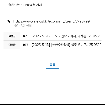
출처: [뉴스1] 백승철 기자
https://www.news1.kr/economy/trend/5796799
4045회 연결
169
[2025. 5. 28.] LNG 선박 기자재, 나랏돈으로 개발하고도 2~3년째 썩혀…“정부 안 도와주면 무용지물” [K-조선·방산, 시급한 기술국산화②]
25.05.29
이전글
167
[2025. 5. 11.] [해양수산칼럼] 블루 유니콘이 움직이는 바다
25.05.12
다음글
목록