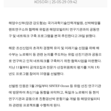
KOSORI | 25-05-29 09:42
해양수산부(장관 강도형)는 국가과학기술인력개발원, 선박해양플
랜트연구소와 협력해 유럽권
해양모빌리티
연구기관과의 공동연
KOSORI
새소식
연구센터
시험인증센터
연구성과
구 및 네트워크 구축 프로그램을 본격 추진한다고 28일 밝혔다.
인사말
공지사항
구조충격연구센터
시험인증
연구실적
목적 및 비전
보도자료
화재폭발연구센터
인증시험장비
연구논문
해운·조선산업의 초격차 경쟁력 유지 및 미래기술 선점을 위해 해
연혁
채용공고
심해저연구센터
보유시험설비
학술대회발표
조직
KOSORI갤러리
해양ICT연구센터
인증시험의뢰
특허(출원등록)
수부는 노르웨이 등 관련 논의를 주도하는 유럽 선진기관과 공동으
구성원
수소혁신허브&센터
CI
구조안전설계연구실
로 연구하고 인적 네트워크를 구축하기 위한 협력사업을 마련했다.
오시는길
조선해양ICT융합연구실
지난 11월부터 공개모집과 전문가 선정위원회의 평가를 거쳐 1차
년도 프로그램 참여자 35명을 선발했다.
선발된 인원은 5월 29일부터
SINTEF-Ocean
등 유럽 선진 연구기관
에 방문하여 최신기술 동향을 파악하고, 독일과 노르웨이 등 현지
연구기관과 공동으로 친환경선박 운항기술 개발 등 해양모빌리티
와 관련된 프로젝트를 수행하게 된다.