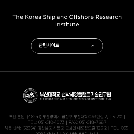
The Korea Ship and Offshore Research
Institute
관련사이트
∙ 부산대학교
∙ 하동군
∙ 부산대학교 조선해양공학과
∙ KOLAS
부산 본원: (46241) 부산광역시 금정구 부산대학로63번길 2, 11512호 |
TEL:
051-510-1073
| FAX: 051-518-7687
하동 센터: (52354) 경상남도 하동군 금성면 내도청도길 126-2 | TEL:
055-
880-3535
| FAX: 055-880-3519