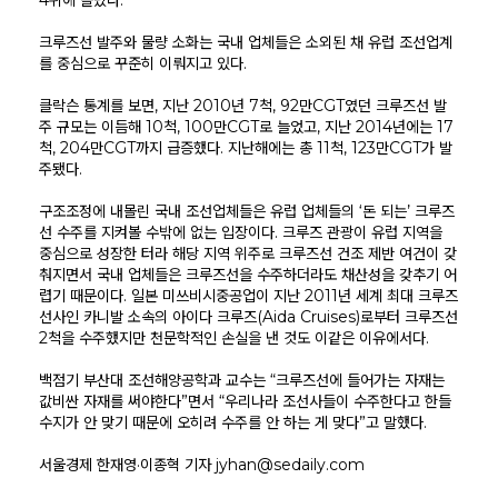
4위에 올랐다.
크루즈선 발주와 물량 소화는 국내 업체들은 소외된 채 유럽 조선업계
를 중심으로 꾸준히 이뤄지고 있다.
클락슨 통계를 보면, 지난 2010년 7척, 92만CGT였던 크루즈선 발
주 규모는 이듬해 10척, 100만CGT로 늘었고, 지난 2014년에는 17
척, 204만CGT까지 급증했다. 지난해에는 총 11척, 123만CGT가 발
주됐다.
구조조정에 내몰린 국내 조선업체들은 유럽 업체들의 ‘돈 되는’ 크루즈
선 수주를 지켜볼 수밖에 없는 입장이다. 크루즈 관광이 유럽 지역을
중심으로 성장한 터라 해당 지역 위주로 크루즈선 건조 제반 여건이 갖
춰지면서 국내 업체들은 크루즈선을 수주하더라도 채산성을 갖추기 어
렵기 때문이다. 일본 미쓰비시중공업이 지난 2011년 세계 최대 크루즈
선사인 카니발 소속의 아이다 크루즈(Aida Cruises)로부터 크루즈선
2척을 수주했지만 천문학적인 손실을 낸 것도 이같은 이유에서다.
백점기 부산대 조선해양공학과 교수는 “크루즈선에 들어가는 자재는
값비싼 자재를 써야한다”면서 “우리나라 조선사들이 수주한다고 한들
수지가 안 맞기 때문에 오히려 수주를 안 하는 게 맞다”고 말했다.
서울경제 한재영·이종혁 기자
jyhan@sedaily.com