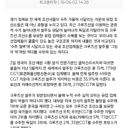
최고관리자 | 16-06-02 14:28
경기 침체로 전 세계 조선사들이 수주 가뭄에 시달리는 가운데 유럽 조
선소들은 때 아닌 호황을 누리고 있다. 최근 크루즈선을 이용하는 관광
객 수가 늘어나면서 발주도 덩달아 늘어나자 독일과 이탈리아 등 크루
즈선 조선소를 보유한 유럽 업체들이 수혜를 보는 것이다. 우리나라 조
선업체들이 줄줄이 강도 높은 구조조정 처지에 내몰린 것과 비교된다.
‘수주 절벽’에 시달리고 있는 국내 조선업체들은 크루즈선 발주를 ‘그림
의 떡’처럼 쳐다볼 수밖에 없는 처지다.
2일 영국의 조선·해운 시황 분석 전문기관인 클락슨리서치에 따르면
올들어 지난 5월까지 전 세계에서 발주된 크루즈선은 총 15척, 179만
KOSORI
새소식
연구센터
시험인증센터
연구성과
CGT(표준화물선환산톤수)로 집계됐다. 올해 전체 발주량 498만
CGT 가운데 크루즈선 발주가 차지하는 비중은 35.9%에 이른다. 로
인사말
공지사항
구조충격연구센터
시험인증
연구실적
로선과 카페리선까지 포함하면 총 38척, 219만CGT에 달한다.
목적 및 비전
보도자료
화재폭발연구센터
인증시험장비
연구논문
연혁
채용공고
심해저연구센터
보유시험설비
학술대회발표
조직
KOSORI갤러리
해양ICT연구센터
인증시험의뢰
특허(출원등록)
크루즈선 발주가 뒷받침되면서 올해 누적 수주 실적 상위는 유럽 업체
구성원
수소혁신허브&센터
CI
구조안전설계연구실
들이 싹쓸이 하다시피 했다. 대부분 자국 선사가 발주한 물량을 수주해
오시는길
조선해양ICT융합연구실
1위에 오른 중국을 제외한 2~4위는 모두 크루즈선 조선소를 보유한
유럽 국가들이 차지했다. 크루즈선 8척, 89만CGT를 수주한 이탈리
아가 2위를 차지했다. 크루즈선 6척과 로로(카페리)선 5척, 71만CGT
를 수주한 독일이 3위에, 크루즈선 2척, 33만CGT를 수주한 프랑스가