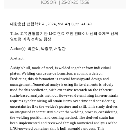
KOSORI | 25-01-20 13:56
대한용접·접합학회지, 2024, Vol. 42(1), pp. 41~49
Title: 고유변형률 기반 LNG 연료 추진 컨테이너선의 축계부 선체
열변형 예측 정확도 향상
KOSORI
새소식
연구센터
시험인증센터
연구성과
Author(s): 박준석, 박중구, 서정관
인사말
공지사항
구조충격연구센터
시험인증
연구실적
목적 및 비전
보도자료
화재폭발연구센터
인증시험장비
연구논문
Abstract:
연혁
채용공고
심해저연구센터
보유시험설비
학술대회발표
조직
KOSORI갤러리
해양ICT연구센터
인증시험의뢰
특허(출원등록)
구성원
수소혁신허브&센터
A ship’s hull, made of steel, is welded together from individual
CI
구조안전설계연구실
plates. Welding can cause deformation, a common defect.
오시는길
조선해양ICT융합연구실
Predicting this deformation is crucial for shipyard design and
management. Numerical analysis using finite elements is widely
used for this prediction, with extensive research on the inherent
strain-based analysis method. However, determining inherent strain
requires synchronizing all strain items over time and considering
uncertainties like the welder’s posture and skill. This study derives
an integrated inherent strain over the welding process, considering
the welding position and cooling method. The derived strain has
been implemented and reviewed through numerical analysis of the
LNG-powered container ship’s hull assembly process. This