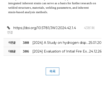
integrated inherent strain can serve as a basis for further research on
welded structures, materials, welding parameters, and inherent
strain-based analysis methods.
https://doi.org/10.5781/JWJ.2024.42.1.4
4381회
연결
388
[2024] A Study on hydrogen dispersion characteristics according to the length of the exhaust duct in the fuel gas supply system room
25.01.20
이전글
386
[2024] Evaluation of Initial Fire Extinguishing System for Marine ESS
24.12.26
다음글
목록